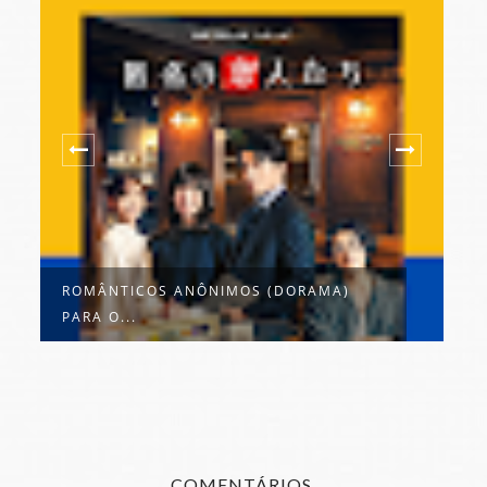
ROMÂNTICOS ANÔNIMOS (DORAMA)
S
PARA O...
B
COMENTÁRIOS