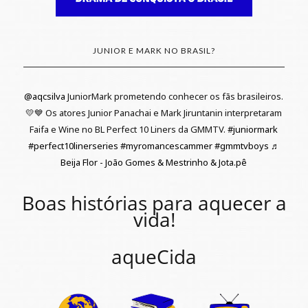
JUNIOR E MARK NO BRASIL?
@aqcsilva
JuniorMark prometendo conhecer os fãs brasileiros.
💛💙 Os atores Junior Panachai e Mark Jiruntanin interpretaram
Faifa e Wine no BL Perfect 10 Liners da GMMTV.
#juniormark
#perfect10linerseries
#myromancescammer
#gmmtvboys
♬
Beija Flor - João Gomes & Mestrinho & Jota.pê
Boas histórias para aquecer a
vida!
aqueCida