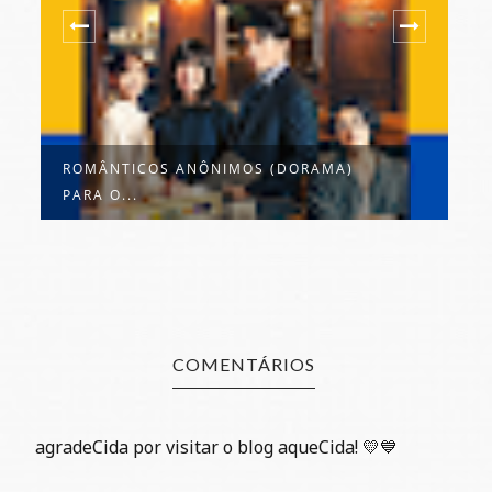
SOUL MATE (ALMA GÊMEA) UMA SÉRIE
B
QU...
R
COMENTÁRIOS
agradeCida por visitar o blog aqueCida! 💛💙