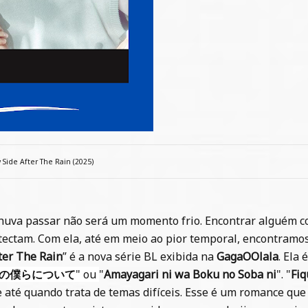
 Side After The Rain (2025)
huva passar não será um momento frio. Encontrar alguém 
etectam. Com ela, até em meio ao pior temporal, encontramo
ter The Rain
” é a nova série BL exibida na
GagaOOlala
.
Ela 
の僕らについて
" ou
"
Amayagari ni wa Boku no Soba ni
". "
Fiq
 até quando trata de temas difíceis. Esse é um romance que