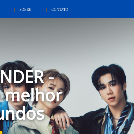
SOBRE
CONTATO
s is My
 Porque
 1ª vida