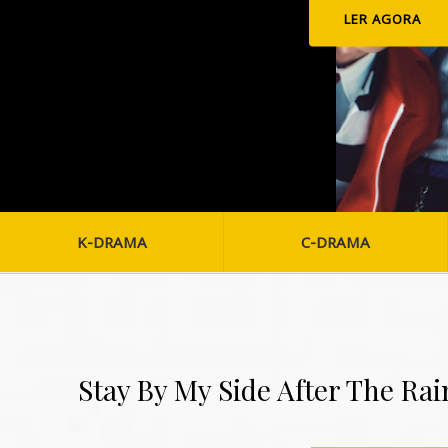
LER AGORA
K-DRAMA
C-DRAMA
Stay By My Side After The Rai