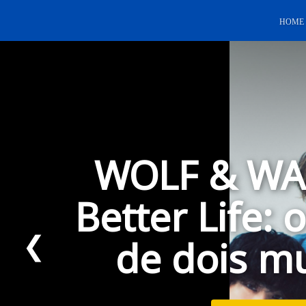
HOME
Because Thi
First Life -
❮
esta é nossa