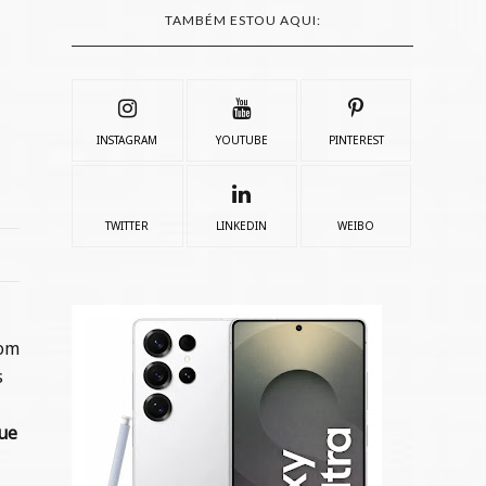
TAMBÉM ESTOU AQUI:
INSTAGRAM
YOUTUBE
PINTEREST
TWITTER
LINKEDIN
WEIBO
com
s
é
ue