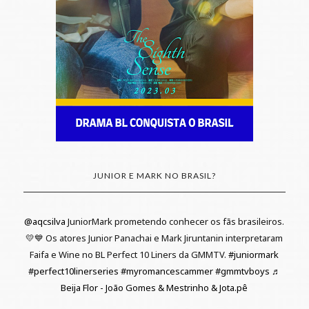
JUNIOR E MARK NO BRASIL?
@aqcsilva
JuniorMark prometendo conhecer os fãs brasileiros.
💛💙 Os atores Junior Panachai e Mark Jiruntanin interpretaram
Faifa e Wine no BL Perfect 10 Liners da GMMTV.
#juniormark
#perfect10linerseries
#myromancescammer
#gmmtvboys
♬
Beija Flor - João Gomes & Mestrinho & Jota.pê